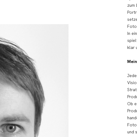
zum 
Portr
setz
Foto
In ei
spiel
klar
Mein
Jedes
Visi
Strat
Produ
Ob e
Prod
hande
Fotoa
und s