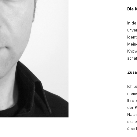
Die K
In de
unver
Ident
Mein
Know
schaf
Zusa
Ich 
mein
Ihre 
der K
Nachb
sich
übertr