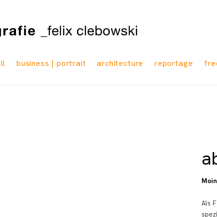
ll
business | portrait
architecture
reportage
fre
a
Moin
Als 
spezi