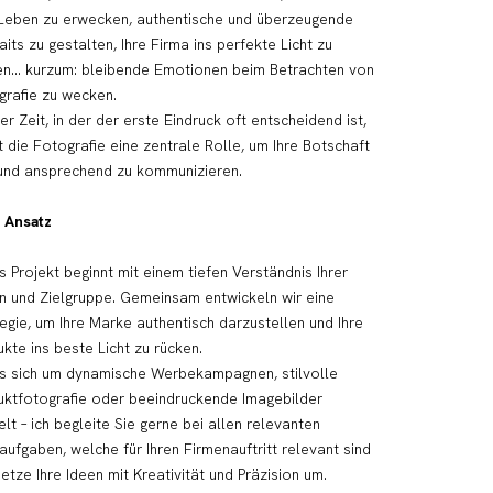
Leben zu erwecken, authentische und überzeugende
aits zu gestalten, Ihre Firma ins perfekte Licht zu
en… kurzum: bleibende Emotionen beim Betrachten von
grafie zu wecken.
ner Zeit, in der der erste Eindruck oft entscheidend ist,
t die Fotografie eine zentrale Rolle, um Ihre Botschaft
 und ansprechend zu kommunizieren.
 Ansatz
 Projekt beginnt mit einem tiefen Verständnis Ihrer
on und Zielgruppe. Gemeinsam entwickeln wir eine
egie, um Ihre Marke authentisch darzustellen und Ihre
kte ins beste Licht zu rücken.
s sich um dynamische Werbekampagnen, stilvolle
uktfotografie oder beeindruckende Imagebilder
lt – ich begleite Sie gerne bei allen relevanten
ufgaben, welche für Ihren Firmenauftritt relevant sind
etze Ihre Ideen mit Kreativität und Präzision um.